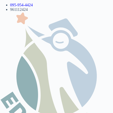
095-954-4424
961112424