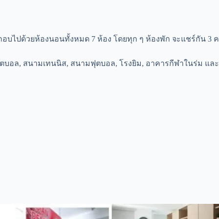
บไปด้วยห้องนอนทั้งหมด 7 ห้อง โดยทุก ๆ ห้องพัก จะแชร์กัน 3 คน ซึ
สเกตบอล, สนามเทนนิส, สนามฟุตบอล, โรงยิม, อาคารกีฬาในร่ม และ