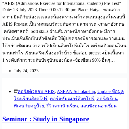
“AEIS (Admissions Exercise for International students) Pre-Test”
Date: 23 July 2023 Time: 9.00-12.30 pm Place: Hatyai ขอแสดง
ความยินดีกับน้องเจเจและน้องฟราน คว้าคะแนนสูงสุดในรอบนี้
AEIS Pre-test เป็น ทดสอบวัดระดับความสามารถ -ภาษาอังกฤษ
-คณิตศาสตร์ -Soft skills ผ่านสัมภาษณ์ภาษาอังกฤษ มีการ
ประเมินเชิงลึกเป็นหัวข้อเพื่อให้ผู้ปกครองพิจารณาและวางแผน
ได้อย่างชัดเจน ว่าควรไปเรียนสิงคโปร์เมื่อไร เตรียมตัวตอนไหน
นานเท่าไร เรียนเสริมเรื่องอะไรบ้าง ข้อสอบ pretest -เป็นเนื้อหา
1 ระดับต่ำกว่าระดับปัจจุบันของน้อง -ข้อเขียน 90% อื่นๆ…
July 24, 2023
คอร์สติวสอบ AEIS
,
ASEAN Scholarship
,
Update ข้อมูล
โรงเรียนสิงคโปร์
,
คอร์สซัมเมอร์สิงคโปร์
,
คอร์สเรียน
พิเศษกับครูบ๊วย
,
รีวิวจากนักเรียน
,
สอบชิงทุนอาเซียน
Seminar : Study in Singapore