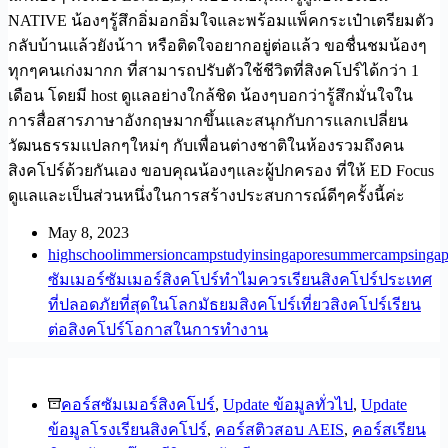
NATIVE น้องๆรู้สึกอิ่มอกอิ่มใจและพร้อมแพ็คกระเป๋าเตรียมตัว
กลับบ้านแล้วยังน้าา หรือติดใจอยากอยู่ต่อแล้ว ขอชื่นชมน้องๆ
ทุกๆคนเก่งมากก ที่สามารถปรับตัวใช้ชีวิตที่สิงคโปร์ได้กว่า 1
เดือน โดยมี host ดูแลอย่างใกล้ชิด น้องๆบอกว่ารู้สึกมั่นใจใน
การสื่อสารภาษาอังกฤษมากขึ้นและสนุกกับการแลกเปลี่ยน
วัฒนธรรมแปลกๆใหม่ๆ กับเพื่อนต่างชาติในห้องรวมถึงคน
สิงคโปร์ด้วยกันเอง ขอบคุณน้องๆและผู้ปกครอง ที่ให้ ED Focus
ดูแลและเป็นส่วนหนึ่งในการสร้างประสบการณ์ดีๆครั้งนี้ค่ะ
May 8, 2023
highschool
immersioncamp
studyinsingapore
summercampsingap
ซัมเมอร์
ซัมเมอร์สิงคโปร์
ทำไมควรเรียนสิงคโปร์
ประเทศ
ที่ปลอดภัยที่สุดในโลก
มัธยมสิงคโปร์
เที่ยวสิงคโปร์
เรียน
ต่อสิงคโปร์
โอกาสในการทำงาน
คอร์สซัมเมอร์สิงคโปร์
,
Update ข้อมูลทั่วไป
,
Update
ข้อมูลโรงเรียนสิงคโปร์
,
คอร์สติวสอบ AEIS
,
คอร์สเรียน