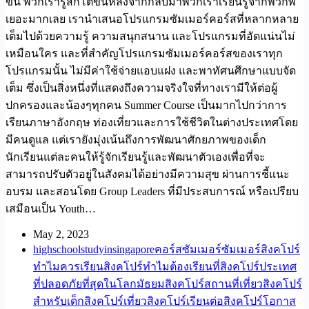
ขึ้น พวกเรารู้สึกโตขึ้นหลังจากกลับมาพวกเราเรียนรู้จากพวกพี่
เยอะมากเลย เรานำเสนอโปรแกรมซัมเมอร์คอร์สที่หลากหลาย
เต็มไปด้วยความรู้ ความสนุกสนาน และโปรแกรมที่อัดแน่นไม่
เหมือนใคร และที่สำคัญโปรแกรมซัมเมอร์คอร์สของเราทุก
โปรแกรมนั้น ไม่มีค่าใช้จ่ายแอบแฝง และพาทัศนศึกษาแบบจัด
เต็ม ซึ่งเป็นสิ่งหนึ่งที่แสดงถึงความจริงใจที่ทางเรามีให้ต่อผู้
ปกครองและน้องๆทุกคน Summer Course เป็นมากไปกว่าการ
เรียนภาษาอังกฤษ ท่องเที่ยวและการใช้ชีวิตในต่างประเทศโดย
มีคนดูแล แต่เรายังมุ่งเน้นถึงการพัฒนาศักยภาพของเด็ก
นักเรียนแต่ละคนให้รู้จักเรียนรู้และพัฒนาตัวเองเพื่อที่จะ
สามารถปรับตัวอยู่ในสังคมได้อย่างมีความสุข ผ่านการชี้แนะ
อบรม และสอนโดย Group Leaders ที่มีประสบการณ์ หรือเปรียบ
เสมือนเป็น Youth…
May 2, 2023
highschool
studyinsingapore
คอร์สซัมเมอร์
ซัมเมอร์สิงคโปร์
ทำไมควรเรียนสิงคโปร์
ทำไมต้องเรียนที่สิงคโปร์
ประเทศ
ที่ปลอดภัยที่สุดในโลก
มัธยมสิงคโปร์
สถานที่เที่ยวสิงคโปร์
สำหรับเด็ก
สิงคโปร์
เที่ยวสิงคโปร์
เรียนต่อสิงคโปร์
โอกาส