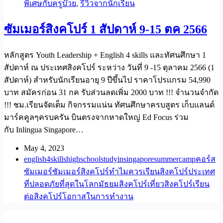
พิเศษกับครูบ๊วย
,
รีวิวจากนักเรียน
ซัมเมอร์สิงคโปร์ 1 สัปดาห์ 9-15 ตค 2566
หลักสูตร Youth Leadership + English 4 skills และทัศนศึกษา 1
สัปดาห์ ณ ประเทศสิงคโปร์ ระหว่าง วันที่ 9 -15 ตุลาคม 2566 (1
สัปดาห์) สำหรับนักเรียนอายุ 9 ปีขึ้นไป ราคาโปรเเกรม 54,990
บาท สมัครก่อน 31 กค รับส่วนลดเพิ่ม 2000 บาท !!! จำนวนจำกัด
!!! ชม.เรียนจัดเต็ม กิจกรรมแน่น ทัศนศึกษาครบสูตร เก็บแลนด์
มาร์คคูลๆครบครัน บินตรงจากหาดใหญ่ Ed Focus ร่วม
กับ Inlingua Singapore…
May 4, 2023
english4skills
highschool
studyinsingapore
summercamp
คอร์ส
ซัมเมอร์
ซัมเมอร์สิงคโปร์
ทำไมควรเรียนสิงคโปร์
ประเทศ
ที่ปลอดภัยที่สุดในโลก
มัธยมสิงคโปร์
เที่ยวสิงคโปร์
เรียน
ต่อสิงคโปร์
โอกาสในการทำงาน