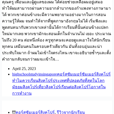
คุณครู เพื่อนและผู้ดูแลของผม ได้ค่อยช่วยเหลือผมอยู่เสมอ
ทำให้ผมสามารถผ่านความยากลำบากของกำแพงทางภาษามา
ได้ พวกเขาค่อนข้างจะมีความพยายามอย่างมากในการสอน
ความรู้ให้ผม จนทำให้จากที่พูดภาษาอังกฤษไม่ได้ เริ่มฟังและ
พูดสนทนากับพวกเขาเหล่านั้นได้การเรียนที่นั้นค่อนข้างแปลก
ใหม่มากเลย พวกเขามักจะสอนเด็กในจำนวนไม่ เยอะ ประมาณ
ไม่ถึง 20 คน ต่อหนึ่งห้อง ครูทุกคนจะคอยดูแลเอาใจใส่นักเรียน
ทุกคน เสมือนคนในครอบครัวเดียวกัน มันทั้งอบอุ่นและน่า
ประทับใจมาก ถ้าผมไม่เข้าใจตรงไหน เขาจะอธิบายซ้ำๆและตั้ง
คำถามกลับจนกว่าผมจะเข้าใจ…
April 25, 2023
highschool
studyinsingapore
คอร์สซัมเมอร์
ซัมเมอร์สิงคโปร์
ทำไมควรเรียนสิงคโปร์
ประเทศที่ปลอดภัยที่สุดในโลก
มัธยมสิงคโปร์
เที่ยวสิงคโปร์
เรียนต่อสิงคโปร์
โอกาสใน
การทำงาน
คอร์สซัมเมอร์สิงคโปร์
,
รีวิวจากนักเรียน