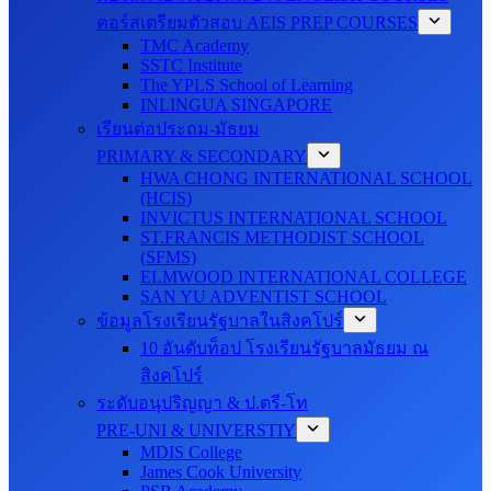
คอร์สเตรียมตัวสอบ AEIS PREP COURSES
TMC Academy
SSTC Institute
The YPLS School of Learning
INLINGUA SINGAPORE
เรียนต่อประถม-มัธยม
PRIMARY & SECONDARY
HWA CHONG INTERNATIONAL SCHOOL
(HCIS)
INVICTUS INTERNATIONAL SCHOOL
ST.FRANCIS METHODIST SCHOOL
(SFMS)
ELMWOOD INTERNATIONAL COLLEGE
SAN YU ADVENTIST SCHOOL
ข้อมูลโรงเรียนรัฐบาลในสิงคโปร์
10 อันดับท็อป โรงเรียนรัฐบาลมัธยม ณ
สิงคโปร์
ระดับอนุปริญญา & ป.ตรี-โท
PRE-UNI & UNIVERSTIY
MDIS College
James Cook University