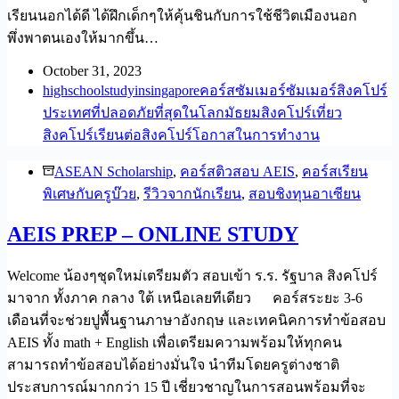
เรียนนอกได้ดี ได้ฝึกเด็กๆให้คุ้นชินกับการใช้ชีวิตเมืองนอก
พึ่งพาตนเองให้มากขึ้น…
October 31, 2023
highschool
studyinsingapore
คอร์สซัมเมอร์
ซัมเมอร์สิงคโปร์
ประเทศที่ปลอดภัยที่สุดในโลก
มัธยมสิงคโปร์
เที่ยว
สิงคโปร์
เรียนต่อสิงคโปร์
โอกาสในการทำงาน
ASEAN Scholarship
,
คอร์สติวสอบ AEIS
,
คอร์สเรียน
พิเศษกับครูบ๊วย
,
รีวิวจากนักเรียน
,
สอบชิงทุนอาเซียน
AEIS PREP – ONLINE STUDY
Welcome น้องๆชุดใหม่เตรียมตัว สอบเข้า ร.ร. รัฐบาล สิงคโปร์
มาจาก ทั้งภาค กลาง ใต้ เหนือเลยทีเดียว คอร์สระยะ 3-6
เดือนที่จะช่วยปูพื้นฐานภาษาอังกฤษ และเทคนิคการทำข้อสอบ
AEIS ทั้ง math + English เพื่อเตรียมความพร้อมให้ทุกคน
สามารถทำข้อสอบได้อย่างมั่นใจ นำทีมโดยครูต่างชาติ
ประสบการณ์มากกว่า 15 ปี เชี่ยวชาญในการสอนพร้อมที่จะ