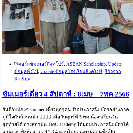
คอร์สซัมเมอร์สิงคโปร์
,
ASEAN Scholarship
,
Update
ข้อมูลทั่วไป
,
Update ข้อมูลโรงเรียนสิงคโปร์
,
รีวิวจาก
นักเรียน
ซัมเมอร์เดี่ยว 4 สัปดาห์ : 8เมษ – 7พค 2566
ยินดีกับน้องๆ summer เดี่ยวทุกๆคน รับประกาศนียบัตรอย่างภาค
ภูมิใจกันถ้วนหน้า 🙆‍♀️🙆‍♂️ เมื่อวันศุกร์ที่ 5 พค น้องๆเรียนวัน
สุดท้ายได้ ทางสถาบัน TMC academy ได้มอบประกาศนียบัตรให้
แก่น้องๆ ทั้งห้อง Level 2,3,4 มอบโดยคุณครูผู้สอนซึ่งเป็น