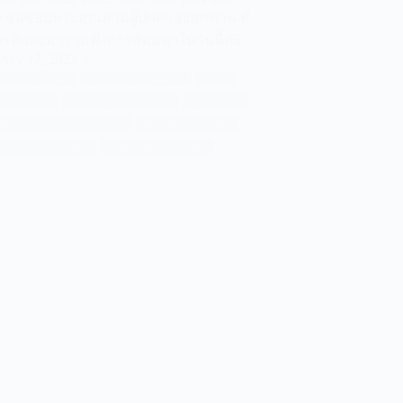
i ขอขอบพระคุณท่านผู้ปกครองทุกท่าน ที่
ียรติและมาร่วมฟังการสัมมนาในวันนี้ค่ะ
July 17, 2023
highschool
studyinsingapore
คอร์ส
ซัมเมอร์
ซัมเมอร์สิงคโปร์
ประเทศที่
ปลอดภัยที่สุดในโลก
มัธยมสิงคโปร์
เที่ยวสิงคโปร์
เรียนต่อสิงคโปร์