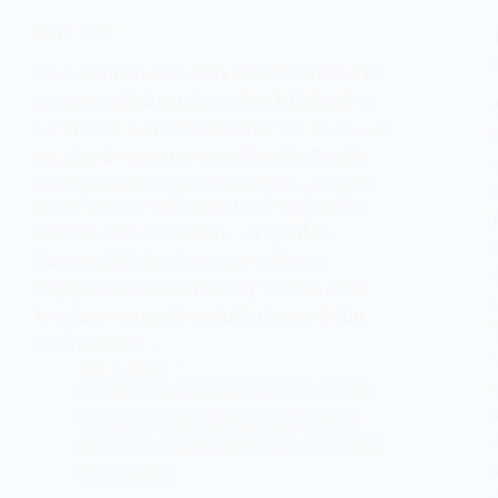
AEIS 2023
ประกาศแล้ววันสอบ AEIS 2023 ใครอยากเรียน
ต่อประถมหรือมัธยมรัฐบาลสิงคโปร์ ต้องห้าม
พลาด AEIS จะเปิดให้สมัครอังคารที่ 11 กค – 24
กค 2566 น้าาทุกคน รายละเอียดเพิ่มเติมคลิ๊ก
https://www.moe.gov.sg/international…/aeis/test-
details Test date ระดับประถม 2-5 พฤหัสบดี 14
กันยายน 2566 ระดับมัธยม 1-3 ศุกร์ที่ 15
กันยายน 2566 Test Venue สถานที่สอบ :
Singapore Remarks: หมายเหตุ : หากน้องๆคน
ไหนต้องการสอบเข้าระดับชั้นประถม จำเป็น
ต้องยื่นคะแนน…
July 7, 2023
highschool
studyinsingapore
คอร์ส
ซัมเมอร์
ซัมเมอร์สิงคโปร์
มัธยม
สิงคโปร์
เรียนต่อสิงคโปร์
โอกาสใน
การทำงาน