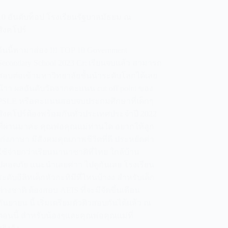
10 อันดับท็อป โรงเรียนรัฐบาลมัธยม ณ
สิงคโปร์
วันนี้พามาส่อง !!! TOP 10 Government
Secondary School 2023 Cr: เรียนจบแล้ว สามารถ
สอบต่อเข้ามหาวิทยาลัยชั้นนำระดับโลกได้เลย
น้าา ผลอันดับวัดจากคะแนน cut off point ของ
PSLE หรือคะแนนสอบจบประถมศึกษาที่เด็กๆ
สิงคโปร์ต้องพร้อมกันทั่วประเทศประจำปี 2022
ที่ผ่านมาค่ะ คุณพ่อคุณแม่ท่านใด อยากให้ลูก
เก่งภาษา มีสังคมคุณภาพชีวิตที่ดี ประหยัดค่า
ใช้จ่ายกว่าเรียนนานาชาติที่ไทย ใกล้บ้าน
ปลอดภัย แนะนำเลยค่าา ไปดูกันเลย โรงเรียน
ระดับอีลิทเด็กหัวกะทิมีที่ไหนบ้างง สำหรับเด็ก
ต่างชาติ ต้องสอบ AEIS ที่จะมีจัดขึ้นเดือน
กันยายน นี้ เริ่มเตรียมตัวติวสอบกันได้แล้ว ณ
ตอนนี้ สำหรับน้องๆและคุณพ่อคุณแม่ที่