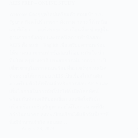
AEIS PREP – ONLINE STUDY
Welcome น้องๆชุดใหม่เตรียมตัว สอบเข้า ร.ร.
รัฐบาล สิงคโปร์ มาจาก ทั้งภาค กลาง ใต้ เหนือ
เลยทีเดียว คอร์สระยะ 3-6 เดือนที่จะช่วยปูพื้น
ฐานภาษาอังกฤษ และเทคนิคการทำข้อสอบ
AEIS ทั้ง math + English เพื่อเตรียมความพร้อม
ให้ทุกคนสามารถทำข้อสอบได้อย่างมั่นใจ นำ
ทีมโดยครูต่างชาติ ประสบการณ์มากกว่า 15 ปี
เชี่ยวชาญในการสอนพร้อมที่จะแชร์ทุกเทคนิค
ที่จะช่วยให้การสอบ AEIS เป็นเรื่องไม่เกินฝัน
มาเตรียมตัวให้พร้อมสำหรับการสอบ AEIS และ
เพิ่มโอกาสในการอัพโปรไฟล์ เปิดโลกทัศน์
พร้อมกับทัศนคติที่ยอดเยี่ยม และจิตใจที่เข้ม
แข็ง พร้อมเผชิญปัญหาและได้โอกาสงานที่ปัง
กว่าในอนาคต ลงทะเบียนเรียนได้แล้ววันนี้! **ที่
นั่งมีจำนวนจำกัด สอนสด…
August 23, 2023