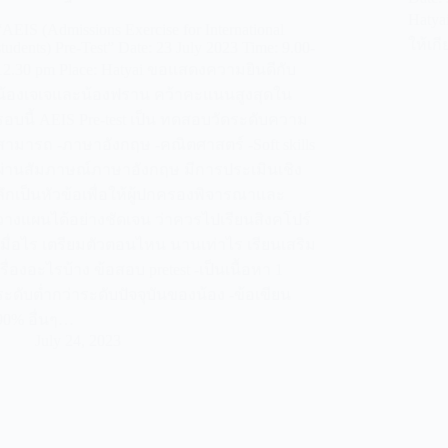
Hatya
“AEIS (Admissions Exercise for International
ให้เก
students) Pre-Test” Date: 23 July 2023 Time: 9.00-
12.30 pm Place: Hatyai ขอแสดงความยินดีกับ
น้องเจเจและน้องฟราน คว้าคะแนนสูงสุดใน
รอบนี้ AEIS Pre-test เป็น ทดสอบวัดระดับความ
สามารถ -ภาษาอังกฤษ -คณิตศาสตร์ -Soft skills
ผ่านสัมภาษณ์ภาษาอังกฤษ มีการประเมินเชิง
ลึกเป็นหัวข้อเพื่อให้ผู้ปกครองพิจารณาและ
วางแผนได้อย่างชัดเจน ว่าควรไปเรียนสิงคโปร์
เมื่อไร เตรียมตัวตอนไหน นานเท่าไร เรียนเสริม
เรื่องอะไรบ้าง ข้อสอบ pretest -เป็นเนื้อหา 1
ระดับต่ำกว่าระดับปัจจุบันของน้อง -ข้อเขียน
90% อื่นๆ…
July 24, 2023