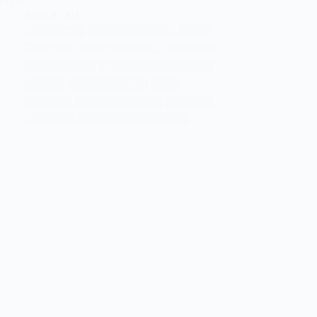
จริงจัง…
April 8, 2023
highschool
studyinsingapore
คอร์ส
ซัมเมอร์
ซัมเมอร์สิงคโปร์
ทำไมควร
เรียนสิงคโปร์
ประเทศที่ปลอดภัยที่สุด
ในโลก
มัธยมสิงคโปร์
เที่ยว
สิงคโปร์
เรียนต่อสิงคโปร์
โรงเรียน
ติดอันดับ
โอกาสในการทำงาน