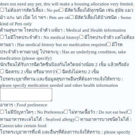
does not need any pet, this will make a housing allocation very limited.
ไม่ต้องการสัตว์เลี้ยง : No pet
มีสัตว์เลี้ยงได้ทุกชนิด เช่น สุนัข แมว
ม้า แกะ นก เป็ด ไก่ ฯลฯ : Pets are ok
มีสัตว์เลี้ยงได้บ้างชนิด : Some
kind of Pets only
ด้านสุขภาพ โรคประจำตัว แพ้ยา : Medical and Health information
ไม่มีโรคประจำตัว : No medical history
มีโรคประจำตัว เเต่ไม่ต้อง
ทานยา : Has medical history but no medication required
มีโรค
ประจำตัว ทานยาอยู่ โปรดระบุ : Has an underlying condition, take
medication (please specify)
นักเรียนได้รับการฉีดวัคซีนป้องกันโควิดอย่างน้อย 2 เข็ม แล้วหรือยัง
ฉีดครบ 2 เข็ม หรือมากกว่า
ฉีดยังไม่ครบ 2 เข็ม
โปรดระบุยาที่ทาน เเละข้อมูลสุขภาพอื่นๆที่ต้องการเเจ้งให้ทราบ :
please specify medication needed and other health information
อาหาร : Food preference
ไม่มีปัญหาใดๆ : No Preference
ไม่ทานเนื้อวัว : Do not eat beef
ทานอาหารทะเลไม่ได้ : Seafood allergy
ทานอาหารบางชนิดไม่ได้ :
Cannot take certain food
โปรดระบุอาหารที่เเพ้ เเละอื่นๆที่ต้องการเเจ้งให้ทราบ : please specify