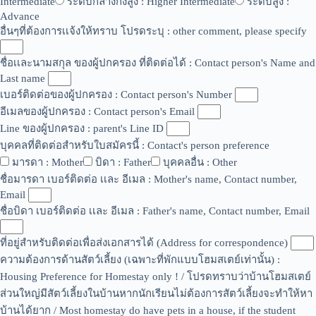
Intermediate
ระดับกลางกึ่งสูง : Higher Intermediate
ระดับสูง :
Advance
อื่นๆที่ต้องการเเจ้งให้ทราบ โปรดระบุ : other comment, please specify
ชื่อเเละนามสกุล ของผู้ปกครอง ที่ติดต่อได้ : Contact person's Name and
Last name
เบอร์ติดต่อของผู้ปกครอง : Contact person's Number
อีเมลของผู้ปกครอง : Contact person's Email
Line ของผู้ปกครอง : parent's Line ID
บุคคลที่ติดต่อสำหรับใบสมัครนี้ : Contact's person preference
มารดา : Mother
บิดา : Father
บุคคลอื่น : Other
ชื่อมารดา เบอร์ติดต่อ เเละ อีเมล : Mother's name, Contact number,
Email
ชื่อบิดา เบอร์ติดต่อ เเละ อีเมล : Father's name, Contact number, Email
ที่อยู่สำหรับติดต่อเพื่อส่งเอกสารได้ (Address for correspondence)
ความต้องการด้านสัตว์เลี้ยง (เฉพาะที่พักแบบโฮมสเตย์เท่านั้น) :
Housing Preference for Homestay only ! / โปรดทราบว่าบ้านโฮมสเตย์
ส่วนใหญ่มีสัตว์เลี้ยงในบ้านหากนักเรียนไม่ต้องการสัตว์เลี้ยงจะทำให้หา
บ้านได้ยาก / Most homestay do have pets in a house, if the student